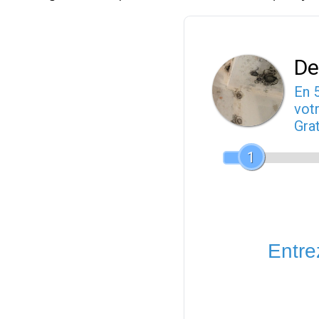
De
En 
votr
Gra
1
Entrez