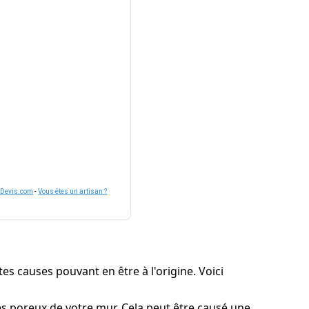
nDevis.com
-
Vous êtes un artisan ?
es causes pouvant en être à l'origine. Voici
res poreux de votre mur. Cela peut être causé une