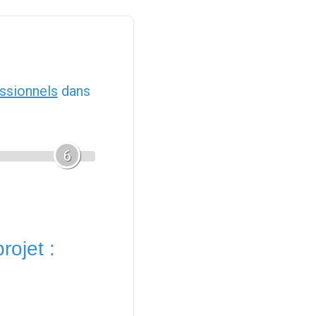
ssionnels
dans
6
rojet :