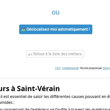
ou
Géolocalisez-moi automatiquement !
Retour à la liste des métiers
CGU
-
Confidentialité
- Service proposé par
ViteU
rs à Saint-Vérain
il est essentiel de saisir les différentes causes pouvant en ê
umides :
au provenant de l'extérieur se faufile à travers les matéria