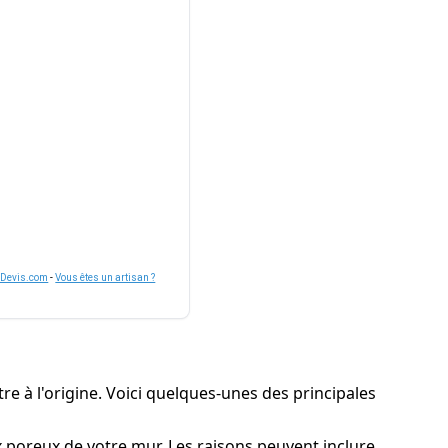
nDevis.com
-
Vous êtes un artisan ?
tre à l'origine. Voici quelques-unes des principales
ux poreux de votre mur. Les raisons peuvent inclure