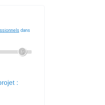
ssionnels
dans
6
rojet :