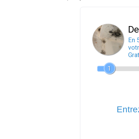
De
En 
votr
Gra
1
Entrez