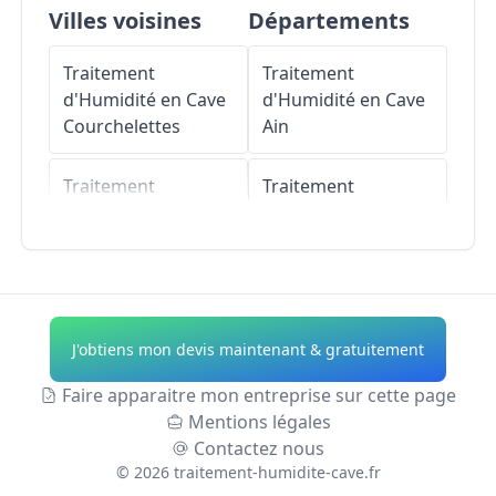
Villes voisines
Départements
Traitement
Traitement
d'Humidité en Cave
d'Humidité en Cave
Courchelettes
Ain
Traitement
Traitement
d'Humidité en Cave
d'Humidité en Cave
Douai
Aisne
Traitement
Traitement
d'Humidité en Cave
d'Humidité en Cave
J'obtiens mon devis maintenant & gratuitement
Férin
Allier
Faire apparaitre mon entreprise sur cette page
Traitement
Traitement
Mentions légales
d'Humidité en Cave
d'Humidité en Cave
Contactez nous
Corbehem
Alpes-de-Haute-
©
2026
traitement-humidite-cave.fr
Provence