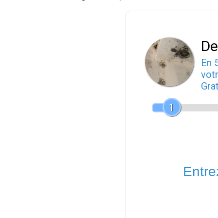
De
En 
votr
Gra
1
Entrez