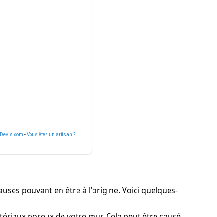
nDevis.com
-
Vous êtes un artisan ?
causes pouvant en être à l'origine. Voici quelques-
matériaux poreux de votre mur. Cela peut être causé