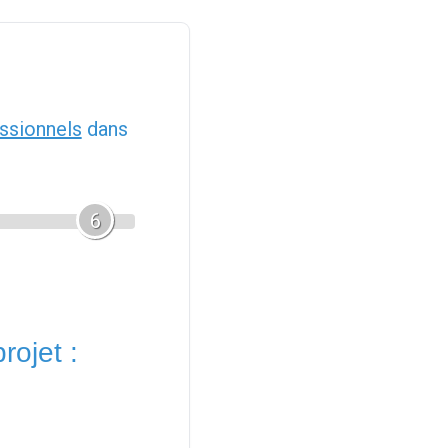
ssionnels
dans
6
rojet :