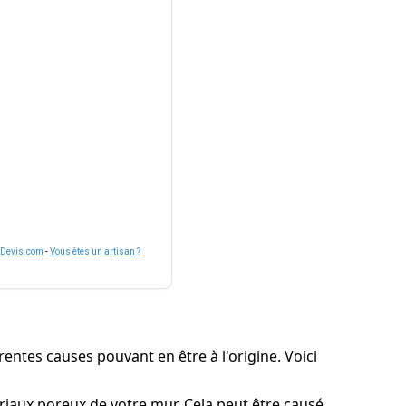
nDevis.com
-
Vous êtes un artisan ?
entes causes pouvant en être à l'origine. Voici
tériaux poreux de votre mur. Cela peut être causé