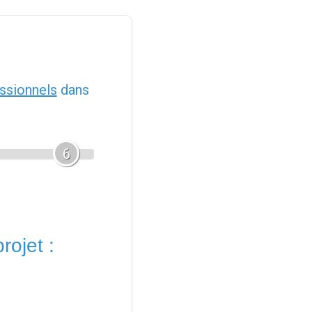
ssionnels
dans
6
rojet :