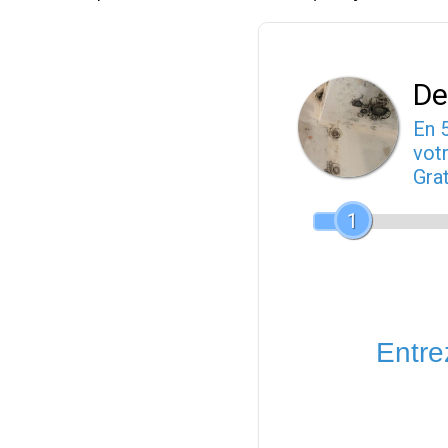
De
En 
votr
Gra
1
Entrez