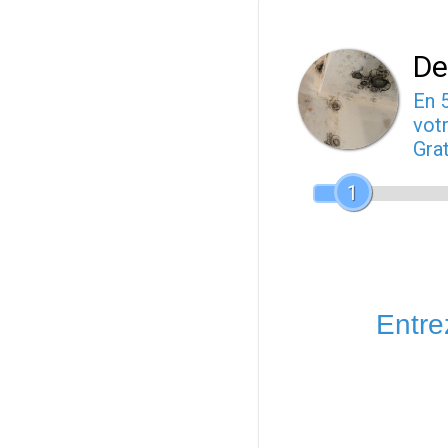
De
En 
votr
Gra
1
Entrez