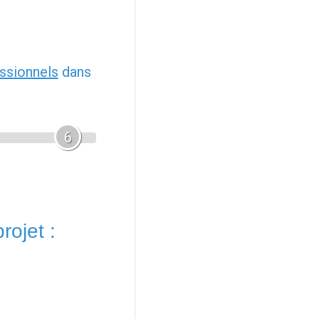
ssionnels
dans
6
rojet :