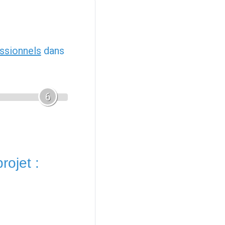
ssionnels
dans
6
rojet :