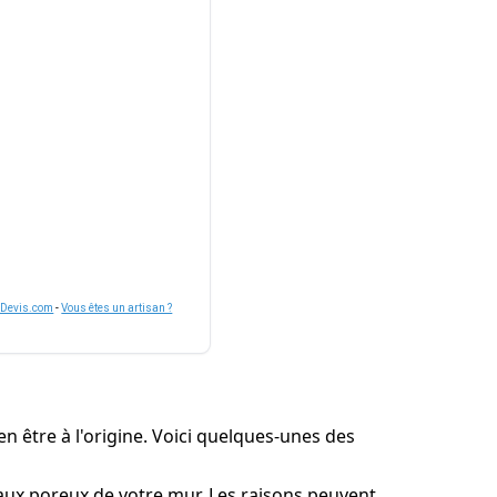
nDevis.com
-
Vous êtes un artisan ?
n être à l'origine. Voici quelques-unes des
iaux poreux de votre mur. Les raisons peuvent