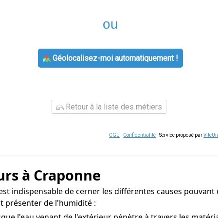
ou
Géolocalisez-moi automatiquement !
Retour à la liste des métiers
CGU
-
Confidentialité
- Service proposé par
ViteU
urs à Craponne
est indispensable de cerner les différentes causes pouvant e
 présenter de l'humidité :
ue l'eau venant de l'extérieur pénètre à travers les matér