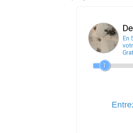
De
En 
votr
Gra
1
Entrez