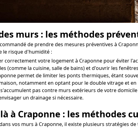
 des murs : les méthodes préve
t recommandé de prendre des mesures préventives à Craponne
 le risque d'humidité :
érer correctement votre logement à Craponne pour éviter l'
des (comme la cuisine, salle de bains) et d'ouvrir les fenê
aponne permet de limiter les ponts thermiques, étant souvent
re maison, notamment en optant pour le double vitrage et en 
e s'accumulent pas contre murs extérieurs de votre domicile 
'envisager un drainage si nécessaire.
 là à Craponne : les méthodes cu
dans vos murs à Craponne, il existe plusieurs stratégies de