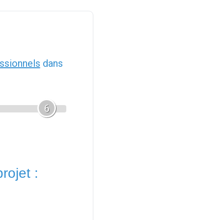
ssionnels
dans
6
rojet :