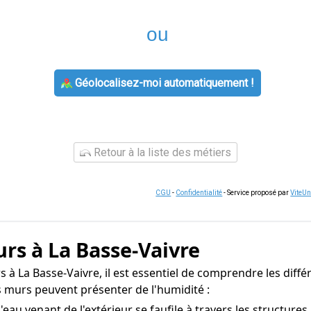
ou
Géolocalisez-moi automatiquement !
Retour à la liste des métiers
CGU
-
Confidentialité
- Service proposé par
ViteU
rs à La Basse-Vaivre
à La Basse-Vaivre, il est essentiel de comprendre les différ
s murs peuvent présenter de l'humidité :
eau venant de l'extérieur se faufile à travers les structure