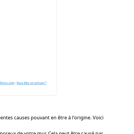
nDevis.com
-
Vous êtes un artisan ?
entes causes pouvant en être à l'origine. Voici
s poreux de votre mur. Cela peut être causé par