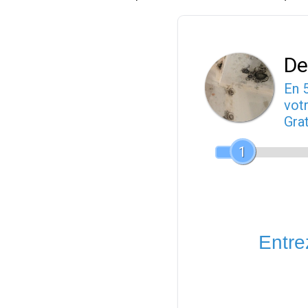
De
En 
votr
Gra
1
Entrez