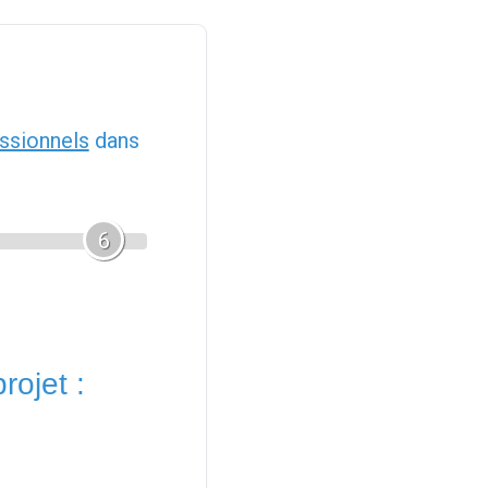
ssionnels
dans
6
rojet :