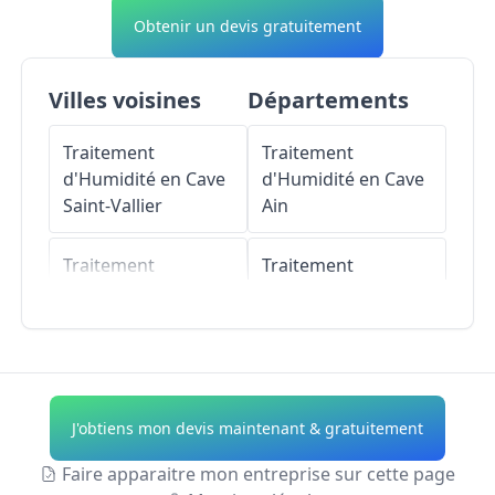
Obtenir un devis gratuitement
Villes voisines
Départements
Traitement
Traitement
d'Humidité en Cave
d'Humidité en Cave
Saint-Vallier
Ain
Traitement
Traitement
d'Humidité en Cave
d'Humidité en Cave
Blanzy
Aisne
Traitement
Traitement
d'Humidité en Cave
d'Humidité en Cave
J'obtiens mon devis maintenant & gratuitement
Sanvignes-les-Mines
Allier
Faire apparaitre mon entreprise sur cette page
Traitement
Traitement