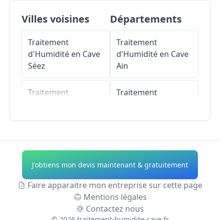
Villes voisines
Départements
Traitement
Traitement
d'Humidité en Cave
d'Humidité en Cave
Séez
Ain
Traitement
Traitement
d'Humidité en Cave
d'Humidité en Cave
Chapelles
Aisne
Traitement
Traitement
d'Humidité en Cave
d'Humidité en Cave
J'obtiens mon devis maintenant & gratuitement
Montvalezan
Allier
Faire apparaitre mon entreprise sur cette page
Traitement
Traitement
Mentions légales
d'Humidité en Cave
d'Humidité en Cave
Contactez nous
Landry
Alpes-de-Haute-
©
2026
traitement-humidite-cave.fr