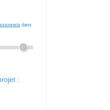
ssionnels
dans
6
rojet :