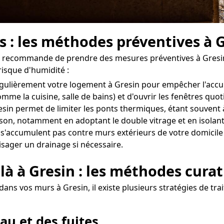
s : les méthodes préventives à 
on recommande de prendre des mesures préventives à Gresin
risque d'humidité :
er régulièrement votre logement à Gresin pour empêcher l'ac
omme la cuisine, salle de bains) et d'ouvrir les fenêtres q
esin permet de limiter les ponts thermiques, étant souvent à 
aison, notamment en adoptant le double vitrage et en isolant
 s'accumulent pas contre murs extérieurs de votre domicile à
isager un drainage si nécessaire.
là à Gresin : les méthodes curat
ans vos murs à Gresin, il existe plusieurs stratégies de tra
au et des fuites