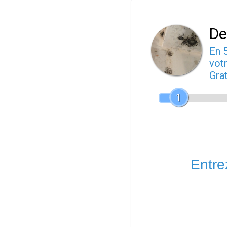
De
En 
votr
Gra
1
Entrez