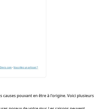
nDevis.com
-
Vous êtes un artisan ?
 causes pouvant en être à l'origine. Voici plusieurs
ctures poreux de votre mur. Les raisons peuvent