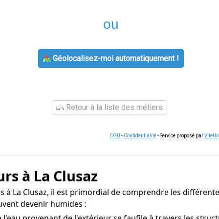
ou
Géolocalisez-moi automatiquement !
Retour à la liste des métiers
CGU
-
Confidentialité
- Service proposé par
ViteU
rs à La Clusaz
à La Clusaz, il est primordial de comprendre les différentes
uvent devenir humides :
l'eau provenant de l'extérieur se faufile à travers les stru