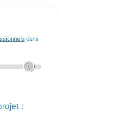
ssionnels
dans
6
rojet :