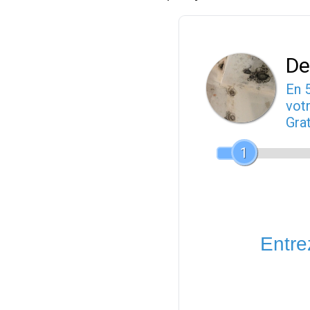
De
En 
votr
Gra
1
Entrez