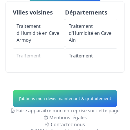
Villes voisines
Départements
Traitement
Traitement
d'Humidité en Cave
d'Humidité en Cave
Armoy
Ain
Traitement
Traitement
d'Humidité en Cave
d'Humidité en Cave
Allinges
Aisne
Traitement
Traitement
d'Humidité en Cave
d'Humidité en Cave
J'obtiens mon devis maintenant & gratuitement
Marin
Allier
Faire apparaitre mon entreprise sur cette page
Traitement
Traitement
Mentions légales
d'Humidité en Cave
d'Humidité en Cave
Contactez nous
Anthy-sur-Léman
Alpes-de-Haute-