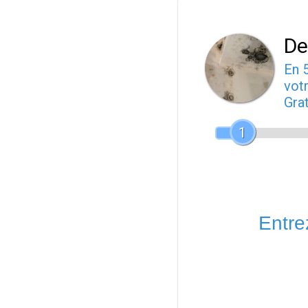
De
En 
votr
Gra
1
Entrez