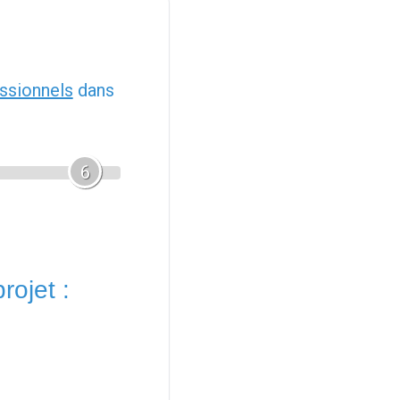
ssionnels
dans
6
rojet :