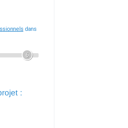
ssionnels
dans
6
rojet :