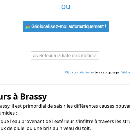
ou
Géolocalisez-moi automatiquement !
Retour à la liste des métiers
CGU
-
Confidentialité
- Service proposé par
ViteU
rs à Brassy
ssy, il est primordial de saisir les différentes causes pouvan
umides :
e l'eau provenant de l'extérieur s'infiltre à travers les st
ux de pluie, ou une bris au niveau du toit.