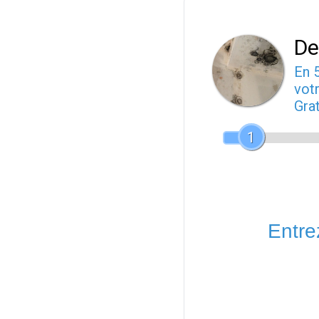
De
En 
votr
Gra
1
Entrez