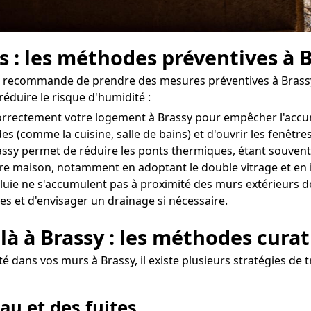
s : les méthodes préventives à 
 on recommande de prendre des mesures préventives à Brassy
réduire le risque d'humidité :
r correctement votre logement à Brassy pour empêcher l'acc
des (comme la cuisine, salle de bains) et d'ouvrir les fenêt
assy permet de réduire les ponts thermiques, étant souvent à
otre maison, notamment en adoptant le double vitrage et en 
uie ne s'accumulent pas à proximité des murs extérieurs de 
es et d'envisager un drainage si nécessaire.
là à Brassy : les méthodes curat
 dans vos murs à Brassy, il existe plusieurs stratégies de t
au et des fuites