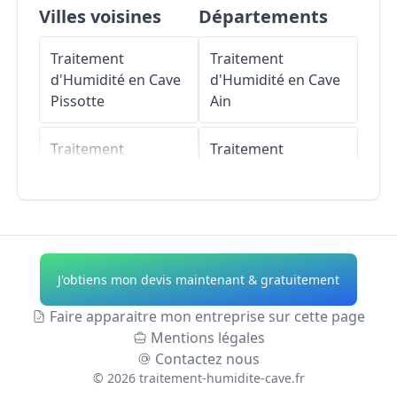
Villes voisines
Départements
Traitement
Traitement
d'Humidité en Cave
d'Humidité en Cave
Pissotte
Ain
Traitement
Traitement
d'Humidité en Cave
d'Humidité en Cave
L'Orbrie
Aisne
Traitement
Traitement
d'Humidité en Cave
d'Humidité en Cave
J'obtiens mon devis maintenant & gratuitement
Longèves
Allier
Faire apparaitre mon entreprise sur cette page
Traitement
Traitement
Mentions légales
d'Humidité en Cave
d'Humidité en Cave
Contactez nous
Sérigné
Alpes-de-Haute-
©
2026
traitement-humidite-cave.fr
Provence