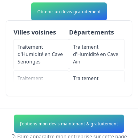
Obtenir un devis gratuitement
Villes voisines
Départements
Traitement
Traitement
d'Humidité en Cave
d'Humidité en Cave
Senonges
Ain
Traitement
Traitement
d'Humidité en Cave
d'Humidité en Cave
Dombasle-devant-
Aisne
Darney
Traitement
Traitement
d'Humidité en Cave
J'obtiens mon devis maintenant & gratuitement
d'Humidité en Cave
Allier
Esley
Faire apparaitre mon entreprise sur cette page