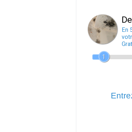
De
En 
votr
Gra
1
Entrez