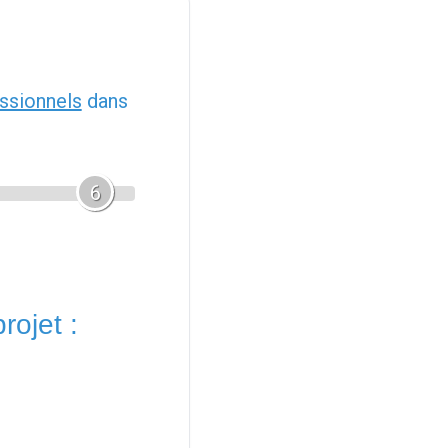
ssionnels
dans
6
rojet :