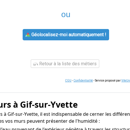
ou
Géolocalisez-moi automatiquement !
Retour à la liste des métiers
CGU
-
Confidentialité
- Service proposé par
ViteU
rs à Gif-sur-Yvette
à Gif-sur-Yvette, il est indispensable de cerner les différen
es vos murs peuvent présenter de l'humidité :
l'eau provenant de l'extérieur pénètre à travers les structu