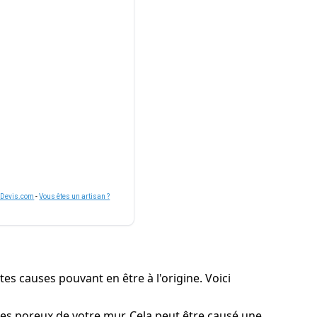
nDevis.com
-
Vous êtes un artisan ?
tes causes pouvant en être à l'origine. Voici
res poreux de votre mur. Cela peut être causé une