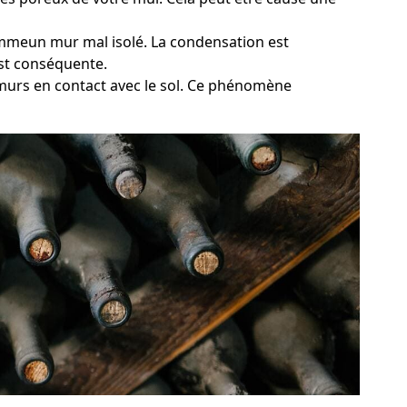
commeun mur mal isolé. La condensation est
est conséquente.
 murs en contact avec le sol. Ce phénomène