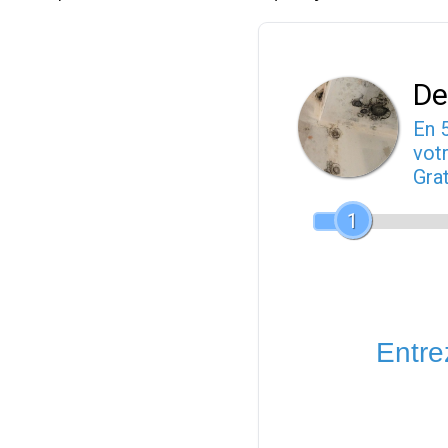
De
En 
votr
Gra
1
Entrez