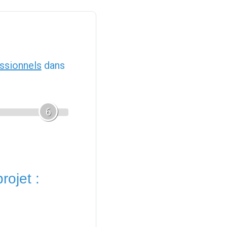
ssionnels
dans
6
rojet :