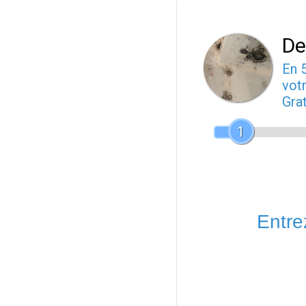
De
En 
votr
Gra
1
Entrez