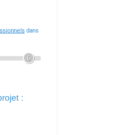
ssionnels
dans
6
rojet :