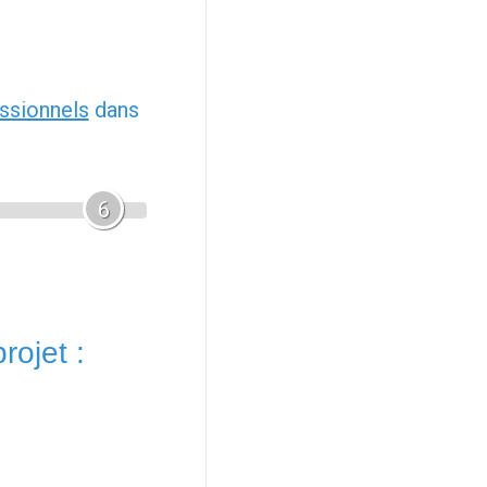
ssionnels
dans
6
rojet :