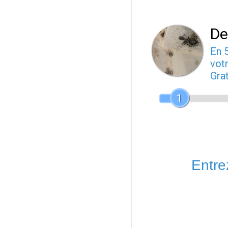
De
En 
votr
Gra
1
Entrez