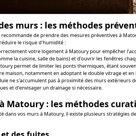
 des murs : les méthodes préven
 on recommande de prendre des mesures préventives à Matou
réduire le risque d'humidité :
r correctement votre logement à Matoury pour empêcher l'a
omme la cuisine, salle de bains) et d'ouvrir les fenêtres ch
toury permet de limiter les ponts thermiques, étant souvent 
otre maison, notamment en adoptant le double vitrage et en 
uie ne s'accumulent pas à proximité des murs extérieurs de 
ues et d'envisager un drainage si nécessaire.
 à Matoury : les méthodes curat
é dans vos murs à Matoury, il existe plusieurs stratégies d
 et des fuites