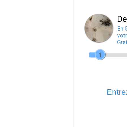
De
En 
votr
Gra
1
Entrez