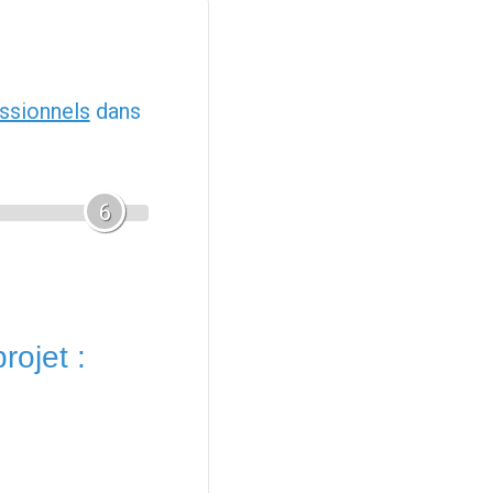
ssionnels
dans
6
rojet :