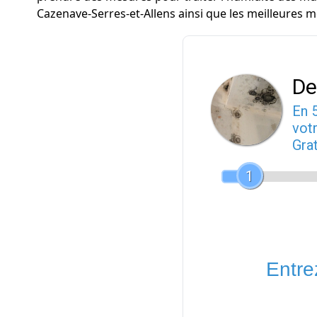
Cazenave-Serres-et-Allens ainsi que les meilleures 
De
En 
votr
Gra
1
Entrez