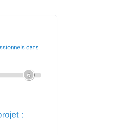
ssionnels
dans
6
rojet :