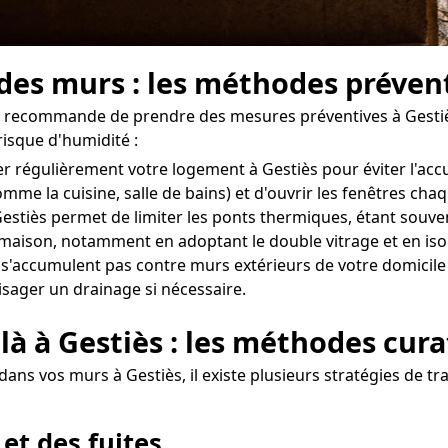
 des murs : les méthodes prévent
on recommande de prendre des mesures préventives à Gestiè
risque d'humidité :
érer régulièrement votre logement à Gestiès pour éviter l'a
omme la cuisine, salle de bains) et d'ouvrir les fenêtres ch
stiès permet de limiter les ponts thermiques, étant souvent
re maison, notamment en adoptant le double vitrage et en iso
 s'accumulent pas contre murs extérieurs de votre domicile à 
isager un drainage si nécessaire.
là à Gestiès : les méthodes cura
ans vos murs à Gestiès, il existe plusieurs stratégies de tr
 et des fuites