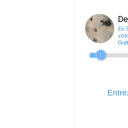
De
En 
votr
Gra
1
Entrez