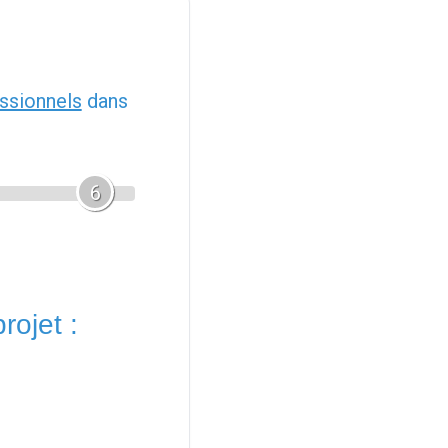
ssionnels
dans
6
rojet :