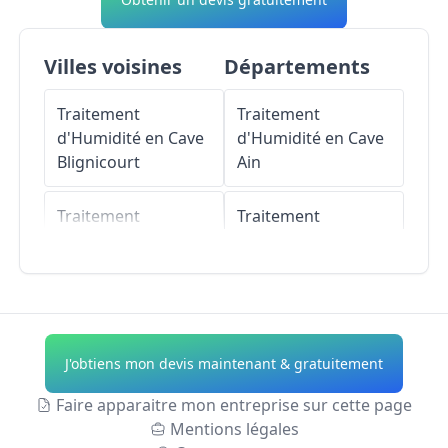
Villes voisines
Départements
Traitement
Traitement
d'Humidité en Cave
d'Humidité en Cave
Blignicourt
Ain
Traitement
Traitement
d'Humidité en Cave
d'Humidité en Cave
Rances
Aisne
Traitement
Traitement
d'Humidité en Cave
d'Humidité en Cave
J'obtiens mon devis maintenant & gratuitement
Rosnay-l'Hôpital
Allier
Faire apparaitre mon entreprise sur cette page
Traitement
Traitement
Mentions légales
d'Humidité en Cave
d'Humidité en Cave