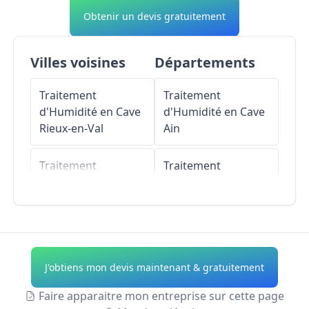
Obtenir un devis gratuitement
Villes voisines
Départements
Traitement
Traitement
d'Humidité en Cave
d'Humidité en Cave
Rieux-en-Val
Ain
Traitement
Traitement
d'Humidité en Cave
d'Humidité en Cave
Mayronnes
Aisne
Traitement
Traitement
d'Humidité en Cave
d'Humidité en Cave
J'obtiens mon devis maintenant & gratuitement
Serviès-en-Val
Allier
Faire apparaitre mon entreprise sur cette page
Traitement
Traitement