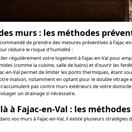
 des murs : les méthodes prévent
t recommandé de prendre des mesures préventives à Fajac-en
our réduire le risque d'humidité :
entiler régulièrement votre logement à Fajac-en-Val pour em
umides (comme la cuisine, salle de bains) et d'ouvrir les fe
jac-en-Val permet de limiter les ponts thermiques, étant sou
tre maison, notamment en optant pour le double vitrage et
 s'accumulent pas contre murs extérieurs de votre domicile 
nvisager un drainage si nécessaire.
là à Fajac-en-Val : les méthodes
ans vos murs à Fajac-en-Val, il existe plusieurs stratégies d