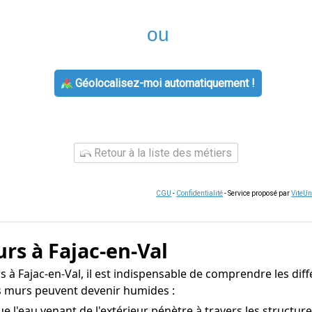
ou
Géolocalisez-moi automatiquement !
Retour à la liste des métiers
CGU
-
Confidentialité
- Service proposé par
ViteU
rs à Fajac-en-Val
à Fajac-en-Val, il est indispensable de comprendre les diffé
os murs peuvent devenir humides :
 l'eau venant de l'extérieur pénètre à travers les structur