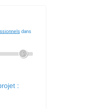
ssionnels
dans
6
rojet :