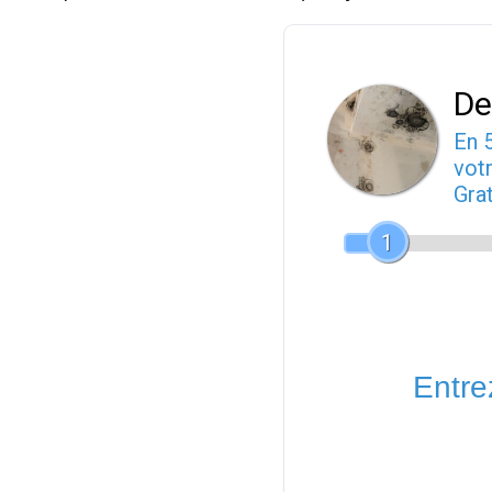
De
En 
votr
Gra
1
Entrez