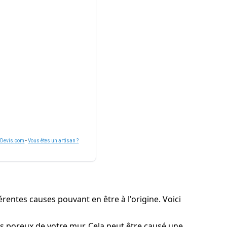
nDevis.com
-
Vous êtes un artisan ?
rentes causes pouvant en être à l'origine. Voici
es poreux de votre mur. Cela peut être causé une