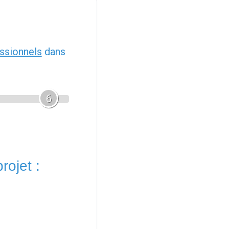
ssionnels
dans
6
rojet :