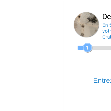
De
En 
votr
Gra
1
Entrez