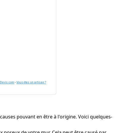
nDevis.com
-
Vous êtes un artisan ?
s causes pouvant en être à l'origine. Voici quelques-
iaux poreux de votre mur. Cela peut être causé par