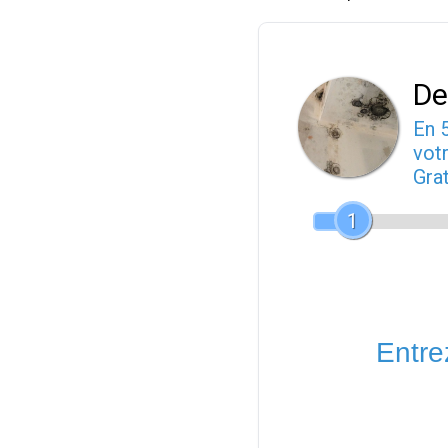
De
En 
votr
Gra
1
Entrez