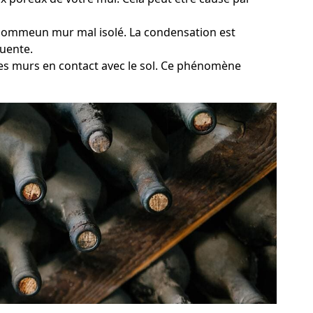
e, commeun mur mal isolé. La condensation est
quente.
des murs en contact avec le sol. Ce phénomène