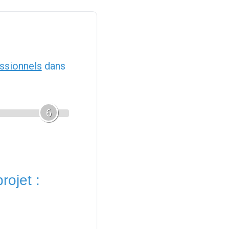
ssionnels
dans
6
rojet :