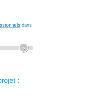
ssionnels
dans
6
rojet :