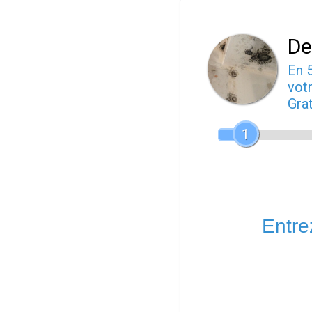
De
En 
votr
Gra
1
Entrez