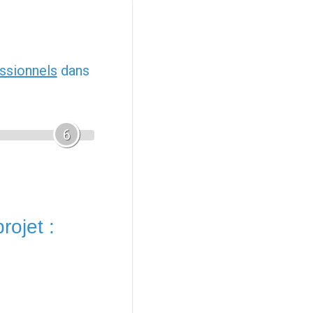
ssionnels
dans
6
rojet :