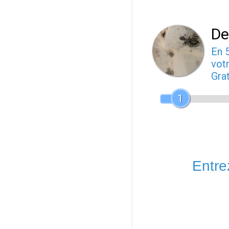
De
En 
votr
Gra
1
Entrez