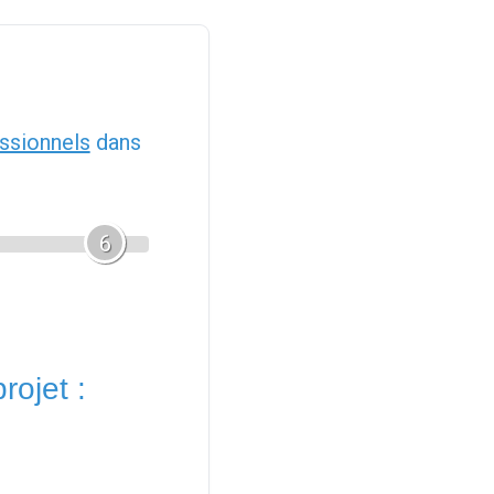
ssionnels
dans
6
rojet :