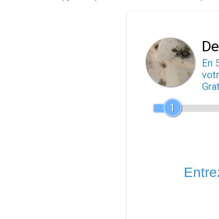
De
En 
votr
Gra
1
Entrez