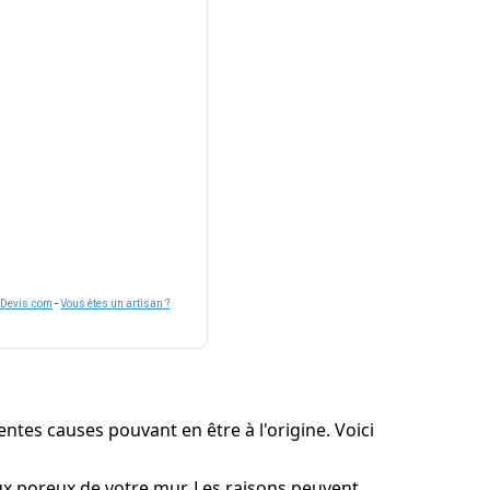
nDevis.com
-
Vous êtes un artisan ?
ntes causes pouvant en être à l'origine. Voici
iaux poreux de votre mur. Les raisons peuvent