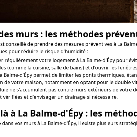
 des murs : les méthodes préven
l est conseillé de prendre des mesures préventives à La Balm
ues pour réduire le risque d'humidité :
érer régulièrement votre logement à La Balme-d'Épy pour évi
des (comme la cuisine, salle de bains) et d'ouvrir les fenê
 Balme-d'Épy permet de limiter les ponts thermiques, étant
 de votre maison, notamment en optant pour le double vitr
uie ne s'accumulent pas contre murs extérieurs de votre dom
 vérifiées et d'envisager un drainage si nécessaire.
 là à La Balme-d'Épy : les métho
 dans vos murs à La Balme-d'Épy, il existe plusieurs straté