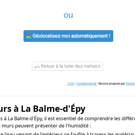
ou
Géolocalisez-moi automatiquement !
Retour à la liste des métiers
CGU
-
Confidentialité
- Service proposé par
ViteU
urs à La Balme-d'Épy
à La Balme-d'Épy, il est essentiel de comprendre les différe
s murs peuvent présenter de l'humidité :
ue l'eau venant de l'extérieur se faufile à travers les matér