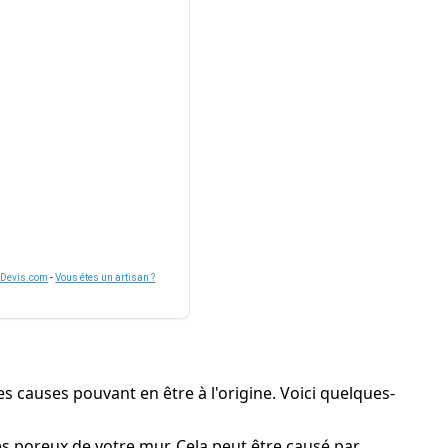
nDevis.com
-
Vous êtes un artisan ?
es causes pouvant en être à l'origine. Voici quelques-
res poreux de votre mur. Cela peut être causé par