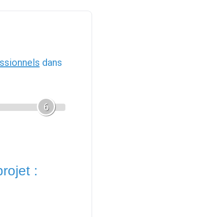
ssionnels
dans
6
rojet :