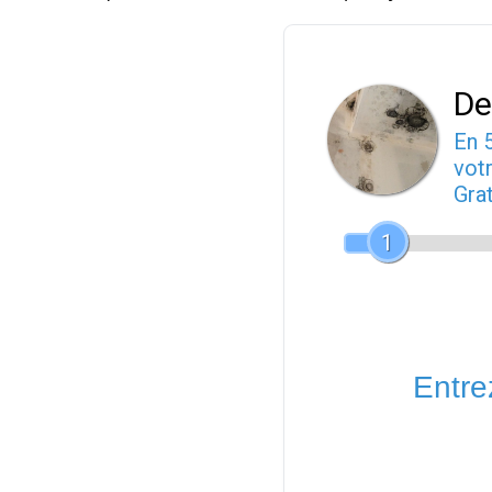
De
En 
votr
Gra
1
Entrez