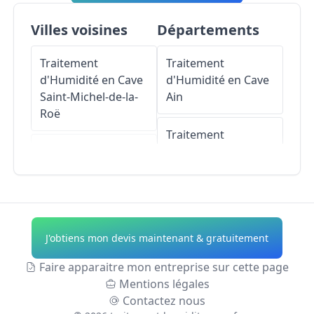
Villes voisines
Départements
Traitement
Traitement
d'Humidité en Cave
d'Humidité en Cave
Saint-Michel-de-la-
Ain
Roë
Traitement
Traitement
d'Humidité en Cave
d'Humidité en Cave
Aisne
Congrier
Traitement
Traitement
d'Humidité en Cave
J'obtiens mon devis maintenant & gratuitement
d'Humidité en Cave
Allier
La Rouaudière
Faire apparaitre mon entreprise sur cette page
Traitement
Mentions légales
Traitement
d'Humidité en Cave
Contactez nous
d'Humidité en Cave
Alpes-de-Haute-