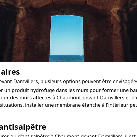
aires
evant-Damvillers, plusieurs options peuvent être envisagée
ter un produit hydrofuge dans les murs pour former une ba
utour des murs affectés à Chaumont-devant-Damvillers et d'in
situations, installer une membrane étanche à l'intérieur pe
.
antisalpêtre
s ou d'antisalpêtre à Chaumont-devant-Damvillers, il est e