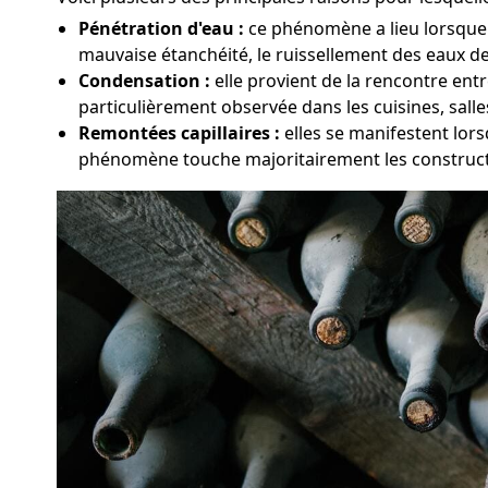
Pénétration d'eau :
ce phénomène a lieu lorsque l
mauvaise étanchéité, le ruissellement des eaux de 
Condensation :
elle provient de la rencontre ent
particulièrement observée dans les cuisines, sall
Remontées capillaires :
elles se manifestent lors
phénomène touche majoritairement les constructi