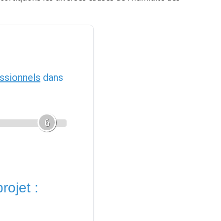
ssionnels
dans
6
rojet :