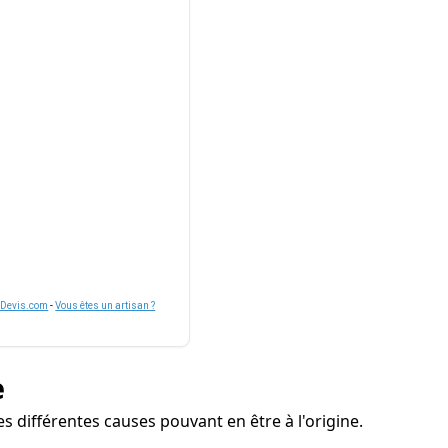
nDevis.com
-
Vous êtes un artisan ?
e
s différentes causes pouvant en être à l'origine.