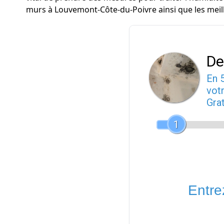
murs à Louvemont-Côte-du-Poivre ainsi que les mei
De
En 
votr
Gra
1
Entrez