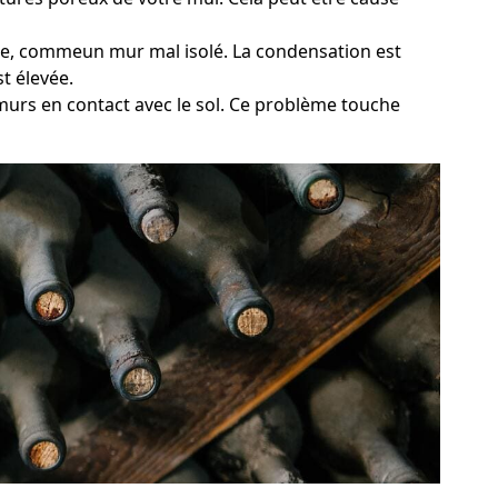
oide, commeun mur mal isolé. La condensation est
t élevée.
 murs en contact avec le sol. Ce problème touche