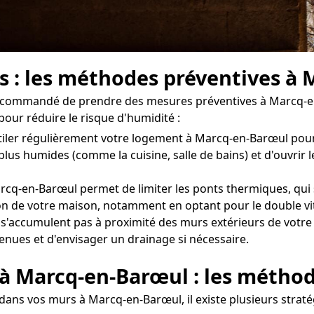
s : les méthodes préventives à 
t recommandé de prendre des mesures préventives à Marcq-en
our réduire le risque d'humidité :
entiler régulièrement votre logement à Marcq-en-Barœul pou
 plus humides (comme la cuisine, salle de bains) et d'ouvr
rcq-en-Barœul permet de limiter les ponts thermiques, qui 
ation de votre maison, notamment en optant pour le double vi
e s'accumulent pas à proximité des murs extérieurs de votre 
tenues et d'envisager un drainage si nécessaire.
 à Marcq-en-Barœul : les métho
dans vos murs à Marcq-en-Barœul, il existe plusieurs straté