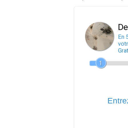
De
En 
votr
Gra
1
Entrez