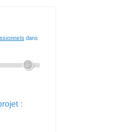
ssionnels
dans
6
rojet :