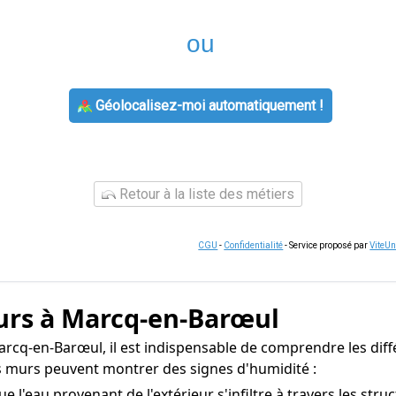
ou
Géolocalisez-moi automatiquement !
Retour à la liste des métiers
CGU
-
Confidentialité
- Service proposé par
ViteU
urs à Marcq-en-Barœul
rcq-en-Barœul, il est indispensable de comprendre les diffé
os murs peuvent montrer des signes d'humidité :
ue l'eau provenant de l'extérieur s'infiltre à travers les st