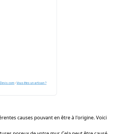
nDevis.com
-
Vous êtes un artisan ?
rentes causes pouvant en être à l'origine. Voici
ructures poreux de votre mur. Cela peut être causé