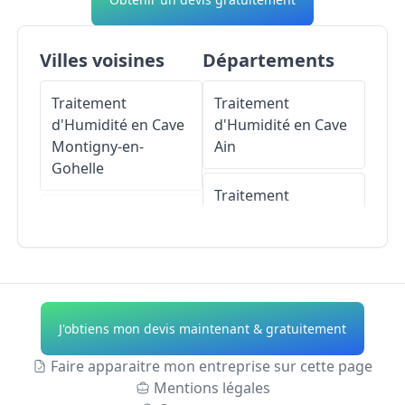
Villes voisines
Départements
Traitement
Traitement
d'Humidité en Cave
d'Humidité en Cave
Montigny-en-
Ain
Gohelle
Traitement
Traitement
d'Humidité en Cave
d'Humidité en Cave
Aisne
Fouquières-lès-Lens
Traitement
Traitement
d'Humidité en Cave
J'obtiens mon devis maintenant & gratuitement
d'Humidité en Cave
Allier
Billy-Montigny
Faire apparaitre mon entreprise sur cette page
Traitement
Mentions légales
Traitement
d'Humidité en Cave