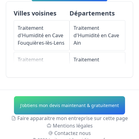
Villes voisines
Départements
Traitement
Traitement
d'Humidité en Cave
d'Humidité en Cave
Fouquières-lès-Lens
Ain
Traitement
Traitement
d'Humidité en Cave
d'Humidité en Cave
Hénin-Beaumont
Aisne
Traitement
Traitement
d'Humidité en Cave
d'Humidité en Cave
J'obtiens mon devis maintenant & gratuitement
Courrières
Allier
Faire apparaitre mon entreprise sur cette page
Traitement
Traitement
Mentions légales
d'Humidité en Cave
d'Humidité en Cave
Contactez nous
Billy-Montigny
Alpes-de-Haute-