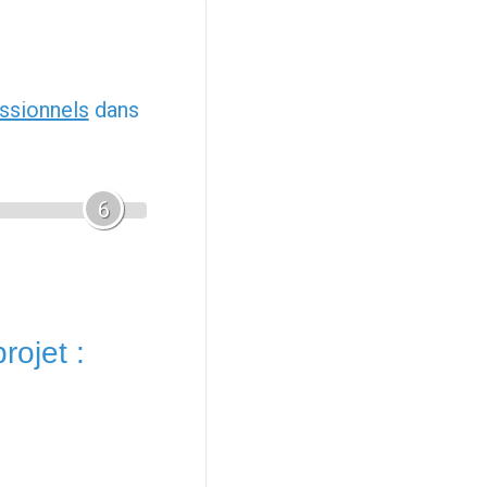
ssionnels
dans
6
rojet :