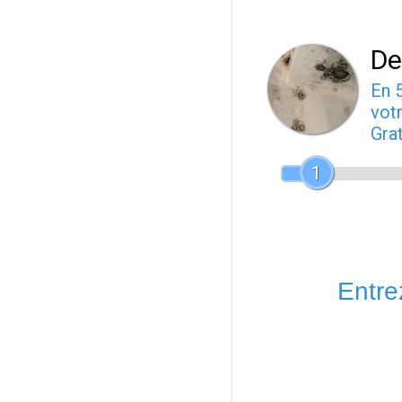
De
En 
votr
Gra
1
Entrez