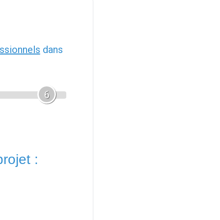
ssionnels
dans
6
rojet :