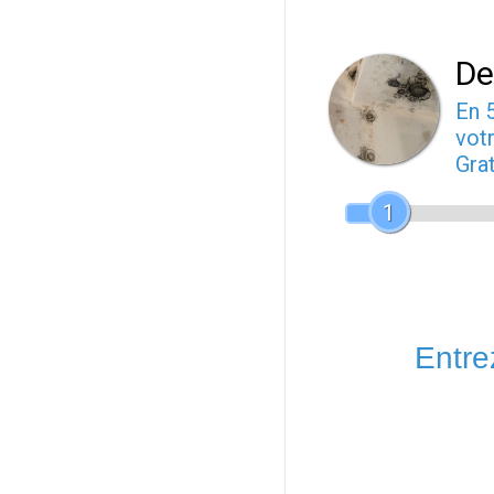
De
En 
votr
Gra
1
Entrez