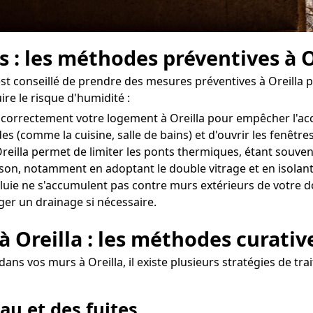
s : les méthodes préventives à O
l est conseillé de prendre des mesures préventives à Oreilla
re le risque d'humidité :
iler correctement votre logement à Oreilla pour empêcher l'
des (comme la cuisine, salle de bains) et d'ouvrir les fenêt
eilla permet de limiter les ponts thermiques, étant souvent 
aison, notamment en adoptant le double vitrage et en isolant
uie ne s'accumulent pas contre murs extérieurs de votre domi
ger un drainage si nécessaire.
à Oreilla : les méthodes curativ
ans vos murs à Oreilla, il existe plusieurs stratégies de tr
au et des fuites