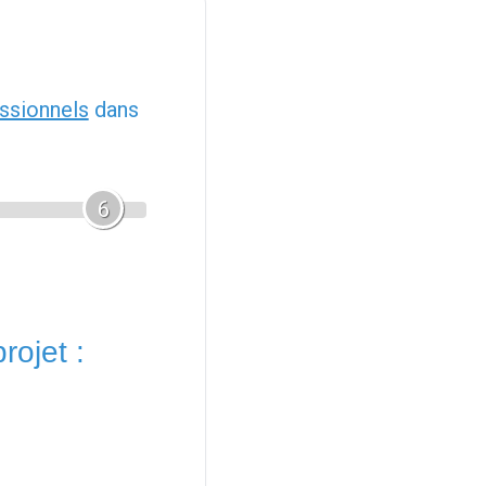
ssionnels
dans
6
rojet :