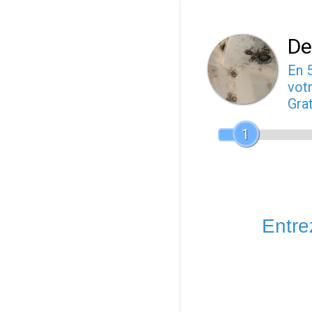
De
En 
votr
Gra
1
Entrez