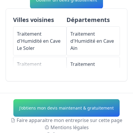
Villes voisines
Départements
Traitement
Traitement
d'Humidité en Cave
d'Humidité en Cave
Le Soler
Ain
Traitement
Traitement
d'Humidité en Cave
d'Humidité en Cave
Pézilla-la-Rivière
Aisne
Traitement
Traitement
d'Humidité en Cave
d'Humidité en Cave
J'obtiens mon devis maintenant & gratuitement
Baho
Allier
Faire apparaitre mon entreprise sur cette page
Traitement
Traitement
Mentions légales
d'Humidité en Cave
d'Humidité en Cave