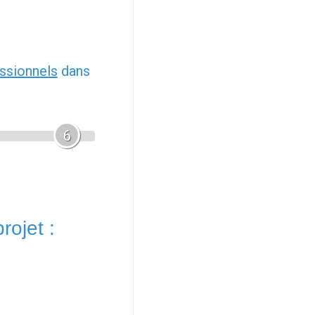
ssionnels
dans
6
rojet :