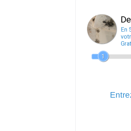
De
En 
votr
Gra
1
Entrez