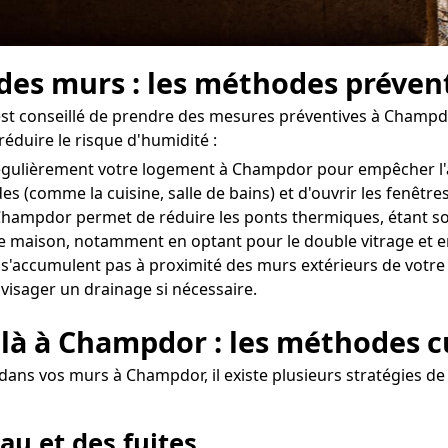
é des murs : les méthodes préve
l est conseillé de prendre des mesures préventives à Champ
réduire le risque d'humidité :
er régulièrement votre logement à Champdor pour empêcher l
des (comme la cuisine, salle de bains) et d'ouvrir les fenê
hampdor permet de réduire les ponts thermiques, étant souv
otre maison, notamment en optant pour le double vitrage et e
e s'accumulent pas à proximité des murs extérieurs de votre
nvisager un drainage si nécessaire.
 là à Champdor : les méthodes c
dans vos murs à Champdor, il existe plusieurs stratégies de 
au et des fuites