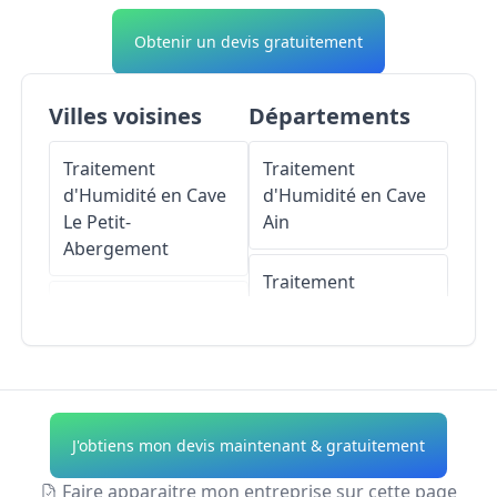
Obtenir un devis gratuitement
Villes voisines
Départements
Traitement
Traitement
d'Humidité en Cave
d'Humidité en Cave
Le Petit-
Ain
Abergement
Traitement
Traitement
d'Humidité en Cave
d'Humidité en Cave
Aisne
Ruffieu
Traitement
Traitement
d'Humidité en Cave
J'obtiens mon devis maintenant & gratuitement
d'Humidité en Cave
Allier
Hotonnes
Faire apparaitre mon entreprise sur cette page