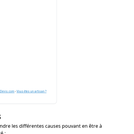
nDevis.com
-
Vous êtes un artisan ?
s
ndre les différentes causes pouvant en être à
é :