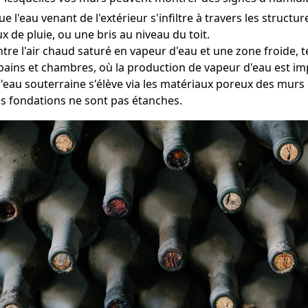
ue l'eau venant de l'extérieur s'infiltre à travers les struct
 de pluie, ou une bris au niveau du toit.
ntre l'air chaud saturé en vapeur d'eau et une zone froide, 
bains et chambres, où la production de vapeur d'eau est im
l'eau souterraine s'élève via les matériaux poreux des murs 
es fondations ne sont pas étanches.