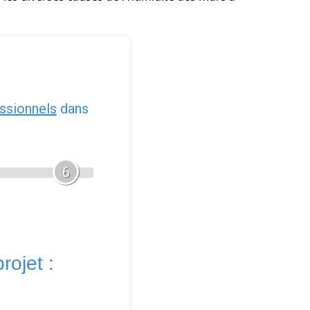
ssionnels
dans
6
rojet :