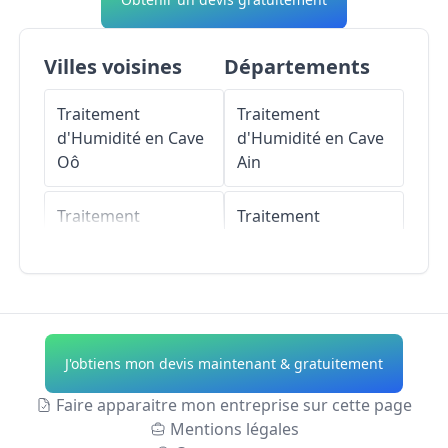
Villes voisines
Départements
Traitement
Traitement
d'Humidité en Cave
d'Humidité en Cave
Oô
Ain
Traitement
Traitement
d'Humidité en Cave
d'Humidité en Cave
Portet-de-Luchon
Aisne
Traitement
Traitement
d'Humidité en Cave
d'Humidité en Cave
J'obtiens mon devis maintenant & gratuitement
Jurvielle
Allier
Faire apparaitre mon entreprise sur cette page
Traitement
Traitement
Mentions légales
d'Humidité en Cave
d'Humidité en Cave