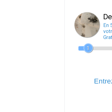
De
En 
votr
Gra
1
Entrez