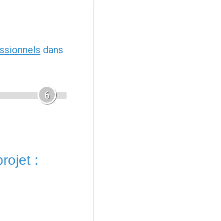
ssionnels
dans
6
rojet :