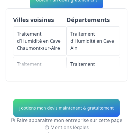
Villes voisines
Départements
Traitement
Traitement
d'Humidité en Cave
d'Humidité en Cave
Chaumont-sur-Aire
Ain
Traitement
Traitement
d'Humidité en Cave
d'Humidité en Cave
Érize-la-Petite
Aisne
Traitement
Traitement
d'Humidité en Cave
d'Humidité en Cave
J'obtiens mon devis maintenant & gratuitement
Neuville-en-
Allier
Verdunois
Faire apparaitre mon entreprise sur cette page
Traitement
Mentions légales
Traitement
d'Humidité en Cave